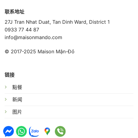
联系地址
27J Tran Nhat Duat, Tan Dinh Ward, District 1
0933 77 44 87
info@maisonmando.com
© 2017-2025 Maison Mận-Đỏ
链接
點餐
新闻
图片