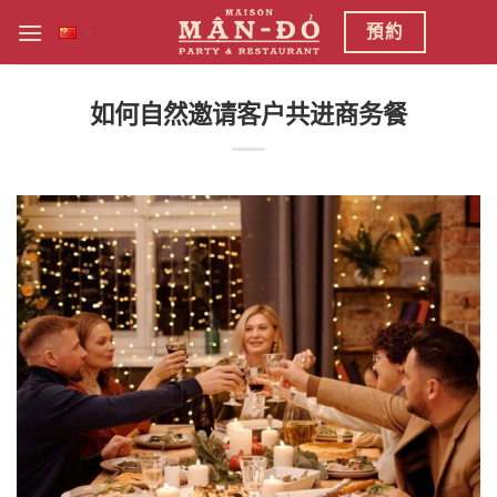
跳
預約
到
内
容
如何自然邀请客户共进商务餐