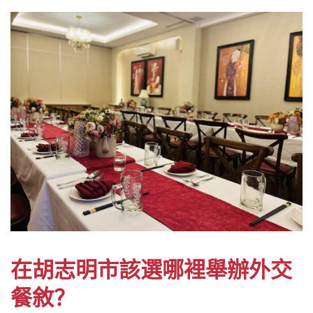
在胡志明市該選哪裡舉辦外交
餐敘？