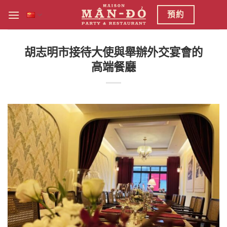
跳
預約
到
内
容
胡志明市接待大使與舉辦外交宴會的
高端餐廳