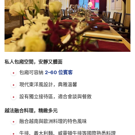
私人包廂空間，安靜又體面
包廂可容納
2–60 位賓客
現代東洋風設計，典雅溫馨
設有獨立接待區，適合會談與餐敘
越法融合料理，精緻多元
融合越南與歐洲料理的特色風味
牛排、義大利麵、威靈頓牛排等國際熟悉料理