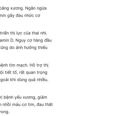
 loãng xương. Ngăn ngừa
amin gây đau nhức cơ
iển thị lực của thai nhi.
tamin D. Nguy cơ hàng đầu
 cũng do ảnh hưởng thiếu
bệnh tim mạch. Hỗ trợ thị
 tiết tố, rất quan trọng
ngoài khi dùng quá nhiều.
rị bệnh yếu xương, giảm
h nhồi máu cơ tim, đau thắt
vong.