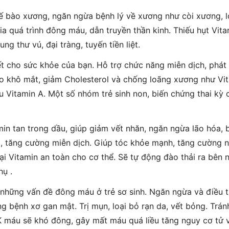
tế bào xương, ngăn ngừa bệnh lý về xương như còi xương,
ia quá trình đông máu, dẫn truyền thần kinh. Thiếu hụt Vit
ng thư vú, đại tràng, tuyến tiền liệt.
ết cho sức khỏe của bạn. Hỗ trợ chức năng miễn dịch, phát tr
o khô mắt, giảm Cholesterol và chống loãng xương như Vi
ếu Vitamin A. Một số nhóm trẻ sinh non, biến chứng thai kỳ
amin tan trong dầu, giúp giảm vết nhăn, ngăn ngừa lão hóa, 
p, tăng cường miễn dịch. Giúp tóc khỏe mạnh, tăng cường nội
ại Vitamin an toàn cho cơ thể. Sẽ tự động đào thải ra bên 
ụ .
những vấn đề đông máu ở trẻ sơ sinh. Ngăn ngừa và điều t
g bệnh xơ gan mật. Trị mụn, loại bỏ rạn da, vết bỏng. Trán
K máu sẽ khó đông, gây mất máu quá liều tăng nguy cơ tử 