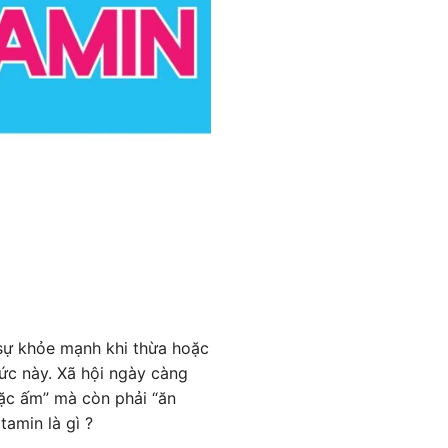
t sự khỏe mạnh khi thừa hoặc
hức này. Xã hội ngày càng
mặc ấm” mà còn phải “ăn
amin là gì ?