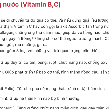
g nước (Vitamin B,C)
sẽ di chuyển tự do qua cơ thể. Và nếu dùng quá liều lượng 
a thận. Vitamin C hay còn gọi là axit Ascorbic tan trong n
Collagen, chống ung thư cảm mạo, giúp da vẻ hồng hào, ch
ong ngày là 90mg/ 75mg cho cơ thể người trưởng thành. Có
au ngót, rau muống, gan…
ao gồm 8 loại với những vai trò quan trọng, cần thiết.
 Giúp duy trì cơ tim, bụng, ruột, chức năng não, chống oxy
n). Giúp phát triển tế bào cơ thể, hình thành hồng cầu, sản
it Folic). Tốt cho phụ nữ mang thai. tránh dị tật bẩm sinh.
min). Giúp hệ thần kinh não bộ bình thường.
tohelic ). Tăng cường chức năng miễn dịch, đau dây thần kin