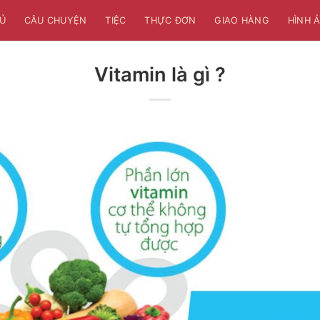
Ủ
CÂU CHUYỆN
TIỆC
THỰC ĐƠN
GIAO HÀNG
HÌNH 
Vitamin là gì ?