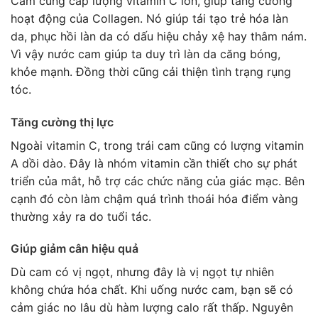
Cam cung cấp lượng vitamin C lớn, giúp tăng cường
hoạt động của Collagen. Nó giúp tái tạo trẻ hóa làn
da, phục hồi làn da có dấu hiệu chảy xệ hay thâm nám.
Vì vậy nước cam giúp ta duy trì làn da căng bóng,
khỏe mạnh. Đồng thời cũng cải thiện tình trạng rụng
tóc.
Tăng cường thị lực
Ngoài vitamin C, trong trái cam cũng có lượng vitamin
A dồi dào. Đây là nhóm vitamin cần thiết cho sự phát
triển của mắt, hỗ trợ các chức năng của giác mạc. Bên
cạnh đó còn làm chậm quá trình thoái hóa điểm vàng
thường xảy ra do tuổi tác.
Giúp giảm cân hiệu quả
Dù cam có vị ngọt, nhưng đây là vị ngọt tự nhiên
không chứa hóa chất. Khi uống nước cam, bạn sẽ có
cảm giác no lâu dù hàm lượng calo rất thấp. Nguyên