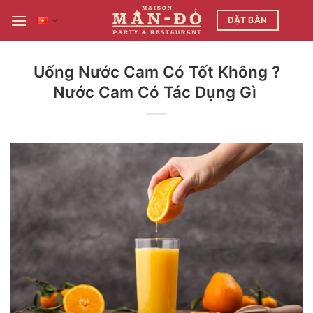
Bỏ
ĐẶT BÀN
qua
nội
dung
Uống Nước Cam Có Tốt Không ?
Nước Cam Có Tác Dụng Gì