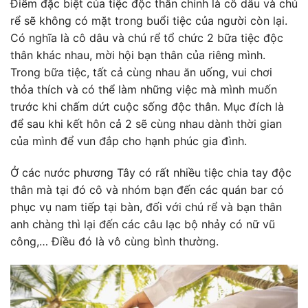
Điểm đặc biệt của tiệc độc thân chính là cô dâu và chú
rể sẽ không có mặt trong buổi tiệc của người còn lại.
Có nghĩa là cô dâu và chú rể tổ chức 2 bữa tiệc độc
thân khác nhau, mời hội bạn thân của riêng mình.
Trong bữa tiệc, tất cả cùng nhau ăn uống, vui chơi
thỏa thích và có thể làm những việc mà mình muốn
trước khi chấm dứt cuộc sống độc thân. Mục đích là
để sau khi kết hôn cả 2 sẽ cùng nhau dành thời gian
của mình để vun đắp cho hạnh phúc gia đình.
Ở các nước phương Tây có rất nhiều tiệc chia tay độc
thân mà tại đó cô và nhóm bạn đến các quán bar có
phục vụ nam tiếp tại bàn, đối với chú rể và bạn thân
anh chàng thì lại đến các câu lạc bộ nhảy có nữ vũ
công,… Điều đó là vô cùng bình thường.