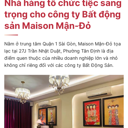
Nhà hàng tổ chức tiệc sang
trọng cho công ty Bất động
sản Maison Mận-Đỏ
Nằm ở trung tâm Quận 1 Sài Gòn, Maison Mận-Đỏ tọa
lạc tại 27J Trần Nhật Duật, Phường Tân Định là địa
điểm quen thuộc của nhiều doanh nghiệp lớn và nhỏ
không chỉ riêng đối với các công ty Bất Động Sản.