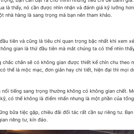
qua là thấy, nó cần được nhìn nhận và đánh giá kỹ lưỡng hơn
ột nhà hàng là sang trọng mà bạn nên tham khảo.
í đầu tiên và cũng là tiêu chí quan trọng bậc nhất khi xem x
hông gian là thứ đầu tiên mà mắt chúng ta có thể nhìn thấ
 chắc chắn sẽ có không gian được thiết kế chỉn chu theo 
ó thể là mộc mạc, đơn giản hay chi tiết, hiện đại thì mọi d
nổi tiếng sang trọng thường không có không gian chết. M
kỹ, có thể không là điểm nhấn nhưng là một phần của tổng 
ững bữa tiệc gặp, chiêu đãi đối tác rất cần sự riêng tư. Bạ
an riêng tư, kín đáo.