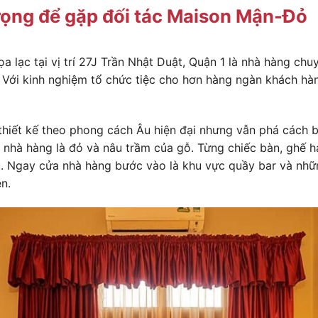
rọng để gặp đối tác Maison Mận-Đỏ
lạc tại vị trí 27J Trần Nhật Duật, Quận 1 là nhà hàng chu
c. Với kinh nghiệm tổ chức tiệc cho hơn hàng ngàn khách hà
hiết kế theo phong cách Âu hiện đại nhưng vẫn phá cách b
nhà hàng là đỏ và nâu trầm của gỗ. Từng chiếc bàn, ghế 
au. Ngay cửa nhà hàng bước vào là khu vực quầy bar và nh
n.