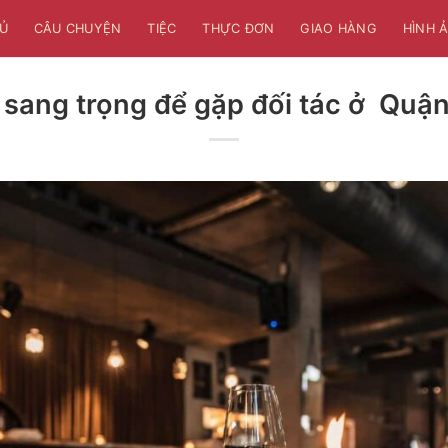
Ủ
CÂU CHUYỆN
TIỆC
THỰC ĐƠN
GIAO HÀNG
HÌNH 
 sang trọng để gặp đối tác ở Quậ