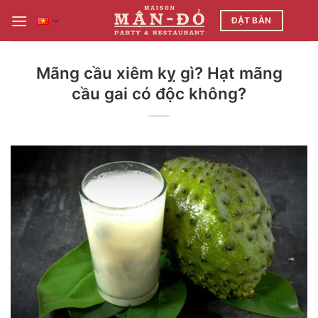
Bỏ
ĐẶT BÀN
qua
nội
dung
Mãng cầu xiêm kỵ gì? Hạt mãng
cầu gai có độc không?