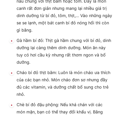
nấu chung với thịt băm hoặc tôm. Đây là món
canh rất đơn giản nhưng mang lại nhiều giá trị
dinh dưỡng từ bí đỏ, tôm, thịt,… Vào những ngày
se se lạnh, một bát canh bí đỏ nóng hổi thì còn
gì bằng.
Gà hầm bí đỏ: Thịt gà hầm chung với bí đỏ, dinh
dưỡng lại càng thêm dinh dưỡng. Món ăn này
tuy có hơi cầu kỳ nhưng rất thơm ngon và bổ
dưỡng.
Cháo bí đỏ thịt bằm: Luôn là món cháo ưa thích
của các bạn nhỏ. Món cháo đơn sơ nhưng đầy
đủ các vitamin, và dưỡng chất bổ sung cho trẻ
nhỏ.
Chè bí đỏ đậu phộng: Nếu khá chán với các
món mặn, bạn có thể thay đổi khẩu vị. Bằng