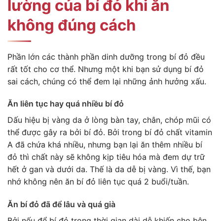
lường của bí đỏ khi ăn
không đúng cách
Phần lớn các thành phần dinh dưỡng trong bí đỏ đều
rất tốt cho cơ thể. Nhưng một khi bạn sử dụng bí đỏ
sai cách, chúng có thể đem lại những ảnh hưởng xấu.
Ăn liên tục hay quá nhiều bí đỏ
Dấu hiệu bị vàng da ở lòng bàn tay, chân, chóp mũi có
thể được gây ra bởi bí đỏ. Bởi trong bí đỏ chất vitamin
A đã chứa khá nhiều, nhưng bạn lại ăn thêm nhiều bí
đỏ thì chất này sẽ không kịp tiêu hóa mà đem dự trữ
hết ở gan và dưới da. Thế là da dễ bị vàng. Vì thế, bạn
nhớ không nên ăn bí đỏ liên tục quá 2 buổi/tuần.
Ăn bí đỏ đã để lâu và quá già
Bởi nếu để bí đỏ trong thời gian dài dễ khiến cho bên