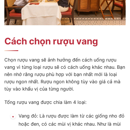
Cách chọn rượu vang
Chọn rượu vang sẽ ảnh hưởng đến cách uống rượu
vang vì từng loại rượu sẽ có cách uống khác nhau. Bạn
nên nhớ rằng rượu phù hợp với bạn nhất mới là loại
rượu ngon nhất. Rượu ngon không tùy vào giá cả mà
tùy vào khẩu vị của từng người.
Tổng rượu vang được chia làm 4 loại:
Vang đỏ: Là rượu được làm từ các giống nho đỏ
hoặc đen, có các mùi vị khác nhau. Như là mùi