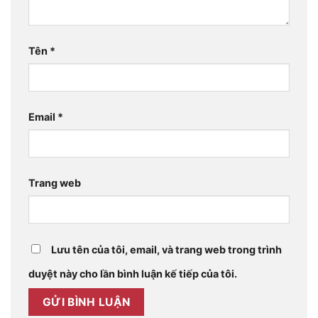
Tên
*
Email
*
Trang web
Lưu tên của tôi, email, và trang web trong trình
duyệt này cho lần bình luận kế tiếp của tôi.