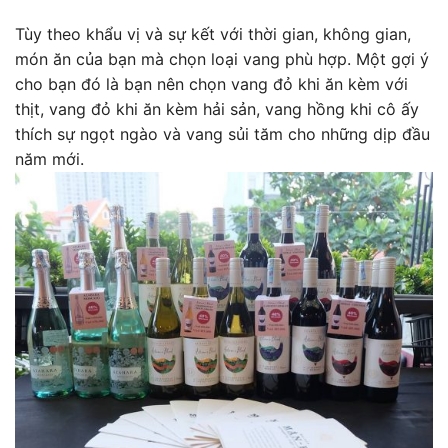
Tùy theo khẩu vị và sự kết với thời gian, không gian,
món ăn của bạn mà chọn loại vang phù hợp. Một gợi ý
cho bạn đó là bạn nên chọn vang đỏ khi ăn kèm với
thịt, vang đỏ khi ăn kèm hải sản, vang hồng khi cô ấy
thích sự ngọt ngào và vang sủi tăm cho những dịp đầu
năm mới.