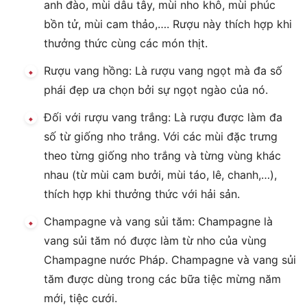
anh đào, mùi dâu tây, mùi nho khô, mùi phúc
bồn tử, mùi cam thảo,…. Rượu này thích hợp khi
thưởng thức cùng các món thịt.
Rượu vang hồng: Là rượu vang ngọt mà đa số
phái đẹp ưa chọn bởi sự ngọt ngào của nó.
Đối với rượu vang trắng: Là rượu được làm đa
số từ giống nho trắng. Với các mùi đặc trưng
theo từng giống nho trắng và từng vùng khác
nhau (từ mùi cam bưởi, mùi táo, lê, chanh,…),
thích hợp khi thưởng thức với hải sản.
Champagne và vang sủi tăm: Champagne là
vang sủi tăm nó được làm từ nho của vùng
Champagne nước Pháp. Champagne và vang sủi
tăm được dùng trong các bữa tiệc mừng năm
mới, tiệc cưới.