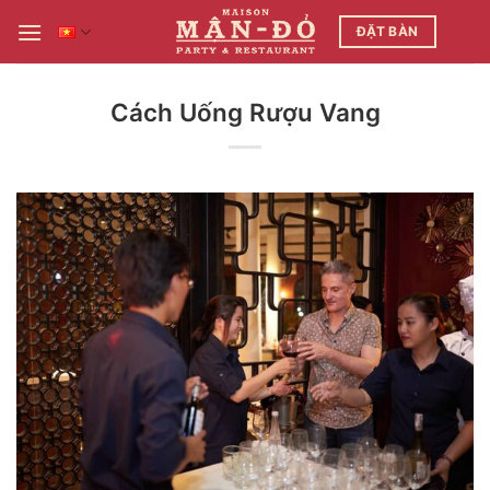
Bỏ
ĐẶT BÀN
qua
nội
dung
Cách Uống Rượu Vang