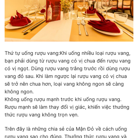
Thứ tự uống rượu vang:Khi uống nhiều loại rượu vang,
bạn phải dùng từ rượu vang có vị chua đến rượu vang
có vị ngọt. Dùng rượu vang trắng trước rồi dùng rượu
vang đỏ sau. Khi làm ngược lại rượu vang có vị chua
sẽ trở nên chua hơn, loại vang không ngon sẽ càng
không ngon.
Không uống rượu mạnh trước khi uống rượu vang.
Rượu mạnh sẽ làm thay đổi vị giác, khiến việc thưởng
thức rượu vang không trọn vẹn.
Trên đây là những chia sẻ của Mận Đỏ về cách uống
rượu vang sao cho đúng. Thưởng thức rượu vang và