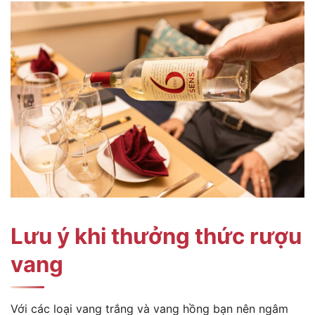
Lưu ý khi thưởng thức rượu
vang
Với các loại vang trắng và vang hồng bạn nên ngâm