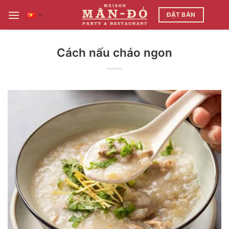
Bỏ
ĐẶT BÀN
qua
nội
dung
Cách nấu cháo ngon