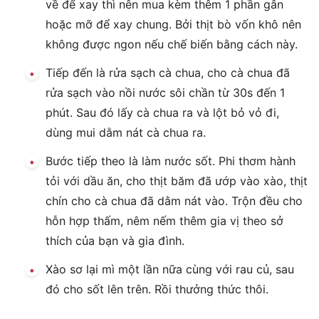
về để xay thì nên mua kèm thêm 1 phần gân
hoặc mỡ để xay chung. Bởi thịt bò vốn khô nên
không được ngon nếu chế biến bằng cách này.
Tiếp đến là rửa sạch cà chua, cho cà chua đã
rửa sạch vào nồi nước sôi chần từ 30s đến 1
phút. Sau đó lấy cà chua ra và lột bỏ vỏ đi,
dùng mui dằm nát cà chua ra.
Bước tiếp theo là làm nước sốt. Phi thơm hành
tỏi với dầu ăn, cho thịt băm đã ướp vào xào, thịt
chín cho cà chua đã dằm nát vào. Trộn đều cho
hỗn hợp thấm, nêm nếm thêm gia vị theo sở
thích của bạn và gia đình.
Xào sơ lại mì một lần nữa cùng với rau củ, sau
đó cho sốt lên trên. Rồi thưởng thức thôi.