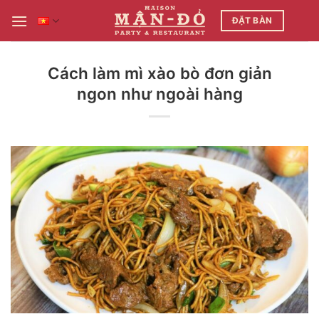
Bỏ
ĐẶT BÀN
qua
nội
dung
Cách làm mì xào bò đơn giản
ngon như ngoài hàng