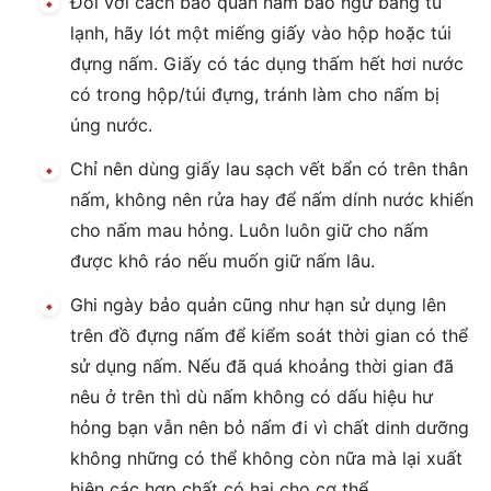
Đối với cách bảo quản nấm bào ngư bằng tủ
lạnh, hãy lót một miếng giấy vào hộp hoặc túi
đựng nấm. Giấy có tác dụng thấm hết hơi nước
có trong hộp/túi đựng, tránh làm cho nấm bị
úng nước.
Chỉ nên dùng giấy lau sạch vết bẩn có trên thân
nấm, không nên rửa hay để nấm dính nước khiến
cho nấm mau hỏng. Luôn luôn giữ cho nấm
được khô ráo nếu muốn giữ nấm lâu.
Ghi ngày bảo quản cũng như hạn sử dụng lên
trên đồ đựng nấm để kiểm soát thời gian có thể
sử dụng nấm. Nếu đã quá khoảng thời gian đã
nêu ở trên thì dù nấm không có dấu hiệu hư
hỏng bạn vẫn nên bỏ nấm đi vì chất dinh dưỡng
không những có thể không còn nữa mà lại xuất
hiện các hợp chất có hại cho cơ thể.