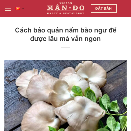
Bỏ
ĐẶT BÀN
qua
nội
dung
Cách bảo quản nấm bào ngư để
được lâu mà vẫn ngon