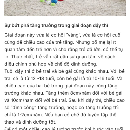
Sự bứt phá tăng trưởng trong giai đoạn dậy thì
Giai đoạn này vừa là cơ hội “vàng”, vừa là cơ hội cuối
cùng để chiều cao của trẻ tăng. Nhưng bố mẹ lại ít
quan tâm đến trẻ hơn vì cho rằng trẻ đã lớn, có thể tự
lo. Thực chất, trẻ vẫn rất cần sự quan tâm về cách
điều chỉnh phù hợp về chế độ dinh dưỡng.
Tuổi dậy thì ở bé trai và bé gái cũng khác nhau. Với bé
trai sẽ là từ 12 -18 tuổi, còn bé gái là từ 10-16 tuổi. Và
chiều cao của hai bé trong giai đoạn này cũng tăng
trưởng khác nhau. Tăng thêm 8cm/năm đối với bé gái
và 10cm/nam đối với bé trai. Sau khi dậy thì, chiều cao
sẽ “đình công” tăng trưởng, hoặc có tăng trưởng thì
chỉ là 1-2cm/năm. Nếu bạn có chế độ luyện tập thể
thao và dinh dưỡng tốt.
Để có một chiều cao lý tưởng trước khi bước vào tuổi