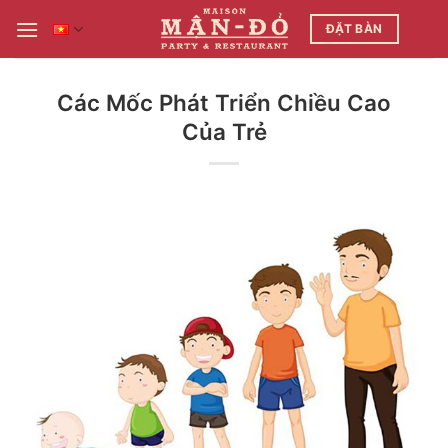
Bỏ
ĐẶT BÀN
qua
nội
dung
Các Mốc Phát Triển Chiều Cao
Của Trẻ