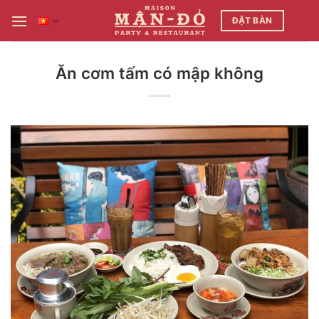
Bỏ
ĐẶT BÀN
qua
nội
dung
Ăn cơm tấm có mập không