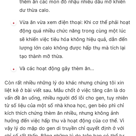
thêm ăn các món đồ nhậu nhiều dầu mỡ khiến
dư thừa calo.
Vừa ăn vừa xem điện thoại: Khi cơ thể phải hoạt
động quá nhiều chức năng trong cùng một lúc
sẽ khiến việc tiêu hóa không hiệu quả, dẫn đến
lượng lớn calo không được hấp thụ mà tích lại
tạo thành mỡ thừa.
Và các hoạt động gây thèm ăn…
Còn rất nhiều những lý do khác nhưng chúng tôi xin
liệt kê ở bài viết sau. Mẫu chốt ở việc tăng cân là do
vấn đề ăn uống, nhiều người đổ lỗi cho gen, tuy nhiên
từ số liệu của một số nhà khoa học, gen béo phì chỉ
kích thích chứng thèm ăn nhiều, nhưng không ảnh
hưởng đến việc hấp thu và hoạt động của cơ thể. Vì
vậy lý do mập do gen di truyền chỉ quyết định ở với
chỉ số rất thấp. Bằng những lý do trên bạn có thể tự