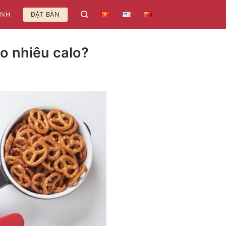
ẢNH
ĐẶT BÀN
o nhiêu calo?