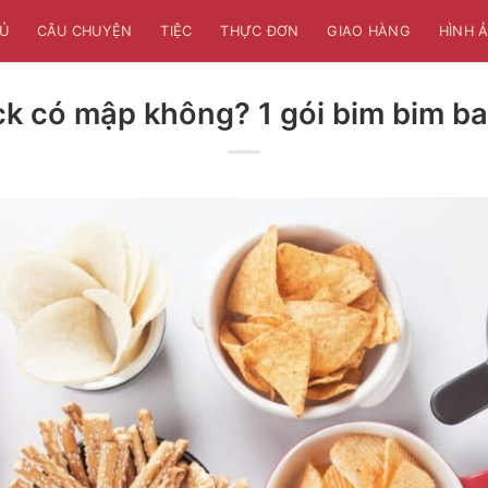
Ủ
CÂU CHUYỆN
TIỆC
THỰC ĐƠN
GIAO HÀNG
HÌNH 
k có mập không? 1 gói bim bim ba