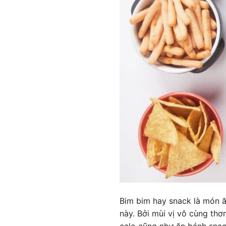
Bim bim hay snack là món ă
này. Bởi mùi vị vô cùng th
calo cũng như ăn bánh sna