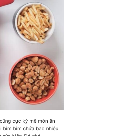
n cũng cực kỳ mê món ăn
ói bim bim chứa bao nhiêu
y của Mận-Đỏ nhé!