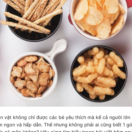
n vặt không chỉ được các bé yêu thích mà kể cả người lớ
ơm ngon và hấp dẫn. Thế nhưng không phải ai cũng biết 1 g
ck có mập không? Hãy cùng tìm hiểu trong bài viết hôm na