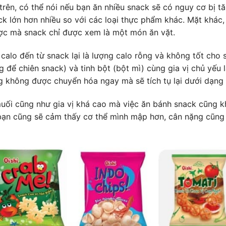
trên, có thể nói nếu bạn ăn nhiều snack sẽ có nguy cơ bị tă
ck lớn hơn nhiều so với các loại thực phẩm khác. Mặt khác,
ợc mà snack chỉ được xem là một món ăn vặt.
 calo đến từ snack lại là lượng calo rỗng và không tốt cho 
 để chiên snack) và tinh bột (bột mì) cùng gia vị chủ yếu 
 không được chuyển hóa ngay mà sẽ tích tụ lại dưới dạng 
uối cũng như gia vị khá cao mà việc ăn bánh snack cũng kh
 bạn cũng sẽ cảm thấy cơ thể mình mập hơn, cân nặng cũng 