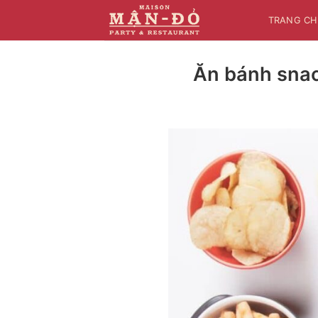
Bỏ
TRANG CH
qua
nội
dung
Ăn bánh snac