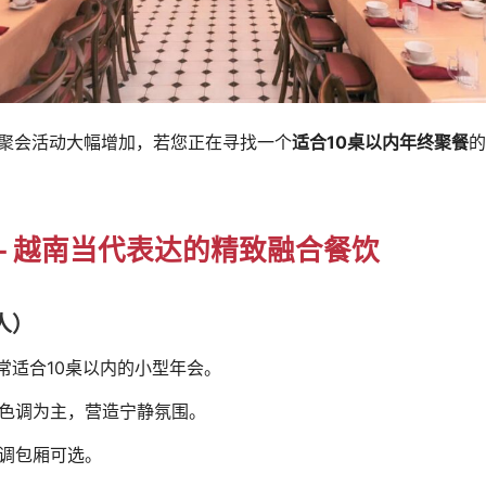
聚会活动大幅增加，若您正在寻找一个
适合10桌以内年终聚餐
的
-Đỏ – 越南当代表达的精致融合餐饮
人）
常适合10桌以内的小型年会。
色调为主，营造宁静氛围。
调包厢可选。