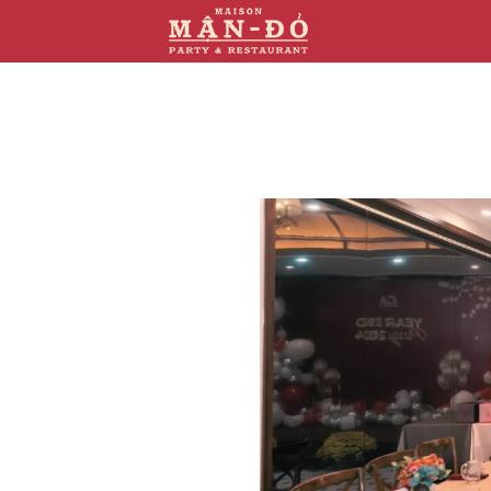
跳
到
内
容