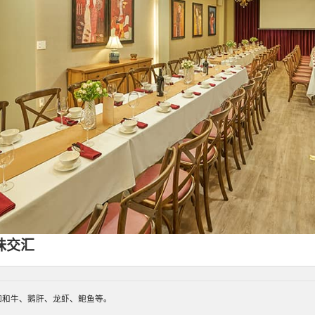
味交汇
如和牛、鹅肝、龙虾、鲍鱼等。