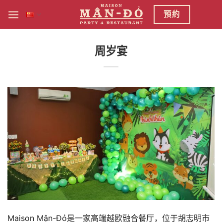
跳
預約
到
内
容
周岁宴
Maison Mận-Đỏ是一家高端越欧融合餐厅，位于胡志明市